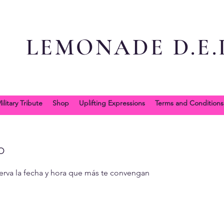
LEMONADE D.E.L
ilitary Tribute
Shop
Uplifting Expressions
Terms and Conditions
o
serva la fecha y hora que más te convengan